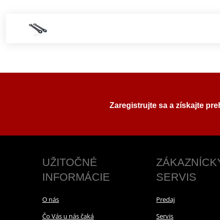
Zaregistrujte sa a získajte pr
UŽITOČNÉ
ZÁKAZNÍCK
INFORMÁCIE
SERVIS
O nás
Predaj
Čo Vás u nás čaká
Servis