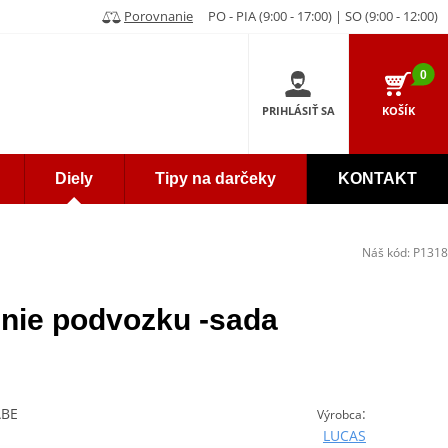
Porovnanie
PO - PIA (9:00 - 17:00) | SO (9:00 - 12:00)
0
PRIHLÁSIŤ SA
KOŠÍK
Diely
Tipy na darčeky
KONTAKT
Náš kód:
P1318
enie podvozku -sada
ABE
:
Výrobca
LUCAS