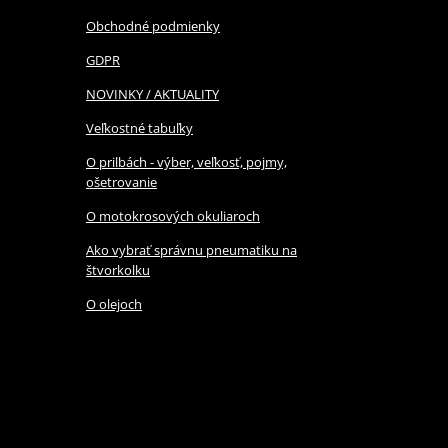
Obchodné podmienky
GDPR
NOVINKY / AKTUALITY
Veľkostné tabuľky
O prilbách - výber, veľkosť, pojmy,
ošetrovanie
O motokrosových okuliaroch
Ako vybrať správnu pneumatiku na
štvorkolku
O olejoch