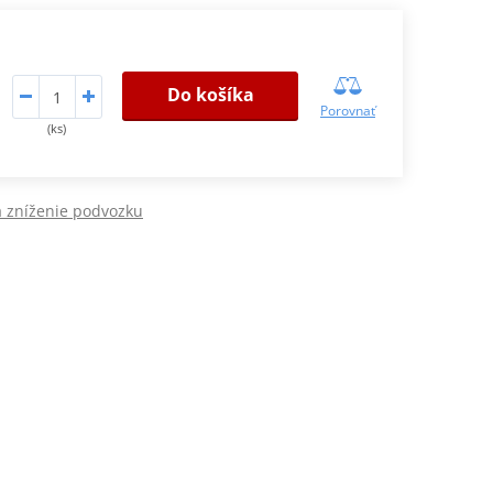
Do košíka
Porovnať
(ks)
 zníženie podvozku