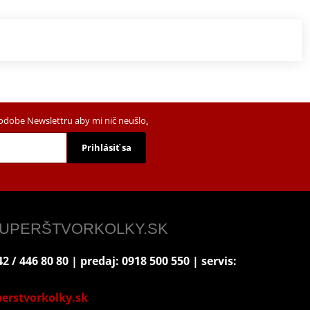
podobe Newslettru aby mi nič neušlo
.
Prihlásiť sa
 SUPERŠTVORKOLKY.SK
2 / 446 80 80 | predaj: 0918 500 550 | servis:
erstvorkolky.sk