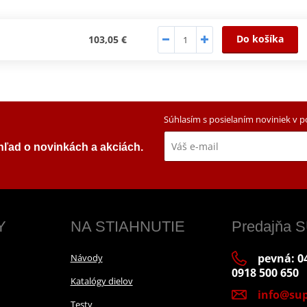
Do košíka
103,05 €
Súhlasím s posielaním noviniek v 
ehľad o novinkách a akciách.
Y
NA STIAHNUTIE
Predajňa
pevná: 04
Návody
0918 500 650
Katalógy dielov
info@sup
Testy