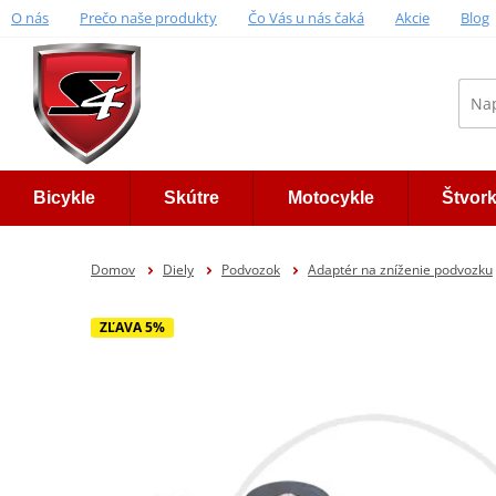
O nás
Prečo naše produkty
Čo Vás u nás čaká
Akcie
Blog
Bicykle
Skútre
Motocykle
Štvor
Domov
Diely
Podvozok
Adaptér na zníženie podvozku
ZĽAVA 5%