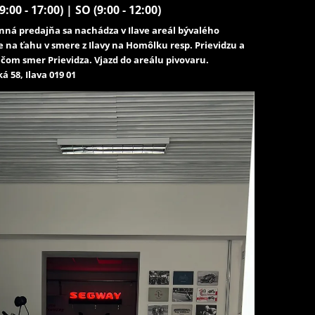
9:00 - 17:00) | SO (9:00 - 12:00)
ná predajňa sa nachádza v Ilave areál bývalého
e na ťahu v smere z Ilavy na Homôlku resp. Prievidzu a
čom smer Prievidza. Vjazd do areálu pivovaru.
á 58, Ilava 019 01