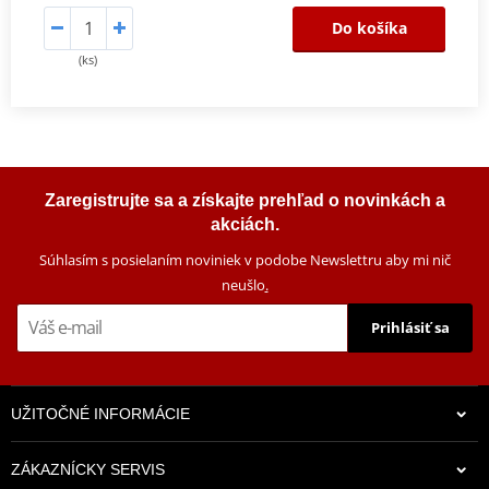
Do košíka
(ks)
Zaregistrujte sa a získajte prehľad o novinkách a
akciách.
Súhlasím s posielaním noviniek v podobe Newslettru aby mi nič
neušlo
.
Prihlásiť sa
UŽITOČNÉ INFORMÁCIE
ZÁKAZNÍCKY SERVIS