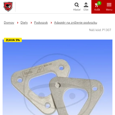
0
Hľadať
Účet
Košík
Menu
Hľadať
Domov
Diely
Podvozok
Adaptér na zníženie podvozku
Náš kód:
P1307
ZĽAVA 5%