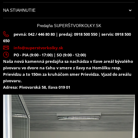
NA STIAHNUTIE
Predajňa SUPERŠTVORKOLKY.SK
pevná: 042 / 446 80 80 | predaj: 0918 500 550 | servis: 0918 500
650
info@superstvorkolky.sk
PO - PIA (9:00 - 17:00) | SO (9:00 - 12:00)
Naša nová kamenná predajňa sa nachádza v Ilave areál bývalého
pivovaru vo dvore na ťahu v smere z Ilavy na Homôlku resp.
Prievidzu a to 150m za kruháčom smer Prievidza. Vjazd do areálu
pivovaru.
Adresa: Pivovarská 58, Ilava 019 01