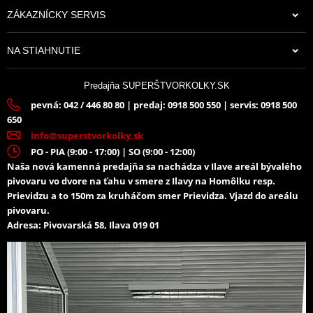
ZÁKAZNÍCKY SERVIS
NA STIAHNUTIE
Predajňa SUPERŠTVORKOLKY.SK
pevná: 042 / 446 80 80 | predaj: 0918 500 550 | servis: 0918 500
650
info@superstvorkolky.sk
PO - PIA (9:00 - 17:00) | SO (9:00 - 12:00)
Naša nová kamenná predajňa sa nachádza v Ilave areál bývalého
pivovaru vo dvore na ťahu v smere z Ilavy na Homôlku resp.
Prievidzu a to 150m za kruháčom smer Prievidza. Vjazd do areálu
pivovaru.
Adresa: Pivovarská 58, Ilava 019 01