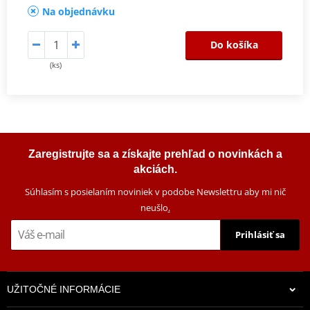
Na objednávku
Do košíka
(ks)
Zaregistrujte sa a získajte prehľad o novinkách a
akciách.
Súhlasím s posielaním noviniek v podobe Newslettru aby mi nič
neušlo
.
Prihlásiť sa
UŽITOČNÉ INFORMÁCIE