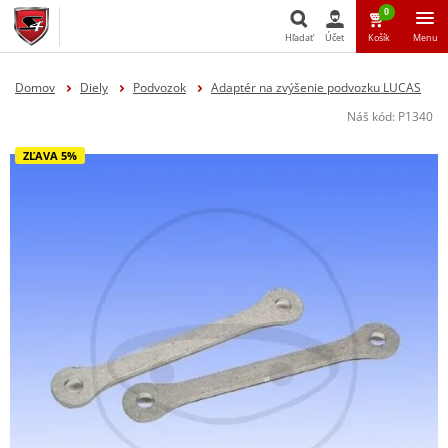
0
Hľadať
Účet
Košík
Menu
Hľadať
Domov
Diely
Podvozok
Adaptér na zvýšenie podvozku LUCAS
Náš kód:
P1340
ZĽAVA 5%