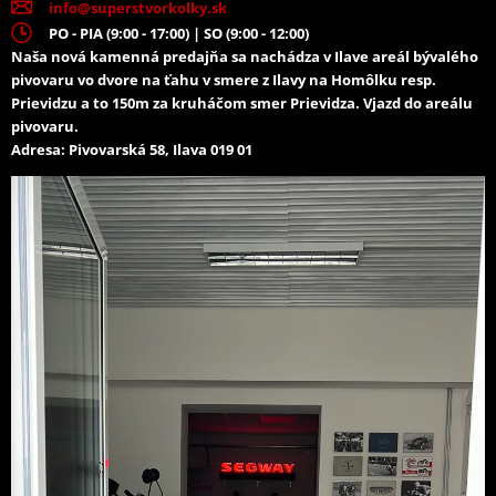
info@superstvorkolky.sk
PO - PIA (9:00 - 17:00) | SO (9:00 - 12:00)
Naša nová kamenná predajňa sa nachádza v Ilave areál bývalého
pivovaru vo dvore na ťahu v smere z Ilavy na Homôlku resp.
Prievidzu a to 150m za kruháčom smer Prievidza. Vjazd do areálu
pivovaru.
Adresa: Pivovarská 58, Ilava 019 01