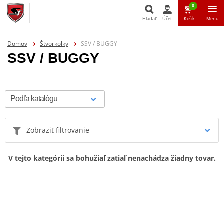
0
Hľadať
Účet
Košík
Menu
Hľadať
Domov
Štvorkolky
SSV / BUGGY
SSV / BUGGY
Zobraziť filtrovanie
V tejto kategórii sa bohužiaľ zatiaľ nenachádza žiadny tovar.